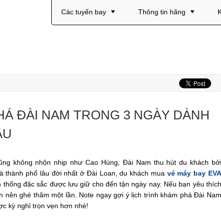
Các tuyến bay
Thông tin hãng
PHÁ ĐÀI NAM TRONG 3 NGÀY DÀNH
ẦU
ng không nhộn nhịp như Cao Hùng, Đài Nam thu hút du khách bở
à thành phố lâu đời nhất ở Đài Loan, du khách mua
vé máy bay EV
thống đặc sắc được lưu giữ cho đến tận ngày nay. Nếu bạn yêu thíc
ạn nên ghé thăm một lần. Note ngay gợi ý lịch trình khám phá Đài Na
ợc kỳ nghỉ trọn vẹn hơn nhé!