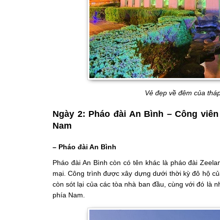
Vẻ đẹp về đêm của tháp
Ngày 2: Pháo đài An Bình – Công viên
Nam
– Pháo đài An Bình
Pháo đài An Bình còn có tên khác là pháo đài Zeela
mại. Công trình được xây dựng dưới thời kỳ đô hộ củ
còn sót lại của các tòa nhà ban đầu, cùng với đó là
phía Nam.