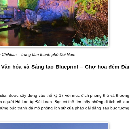
 Chihkan – trung tâm thành phố Đài Nam
 Văn hóa và Sáng tạo Blueprint – Chợ hoa đêm Đà
ndia, được xây dựng vào thế kỷ 17 với mục đích phòng thủ và thươn
a người Hà Lan tại Đài Loan. Bạn có thể tìm thấy những di tích cổ xư
 những bức tranh đá mô phỏng lịch sử của pháo đài đằng sau bức tườn