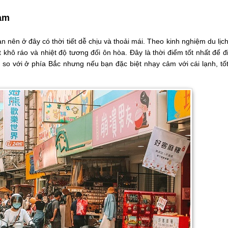
Nam
nên ở đây có thời tiết dễ chịu và thoải mái. Theo kinh nghiệm du lịc
 khô ráo và nhiệt độ tương đối ôn hòa. Đây là thời điểm tốt nhất để đ
 so với ở phía Bắc nhưng nếu bạn đặc biệt nhạy cảm với cái lạnh, tố