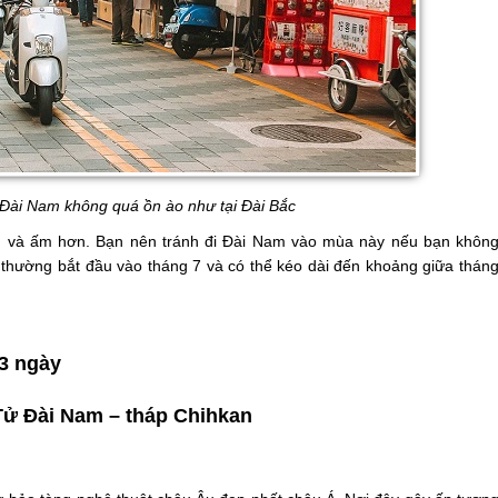
 Đài Nam không quá ồn ào như tại Đài Bắc
ơn và ấm hơn. Bạn nên tránh đi Đài Nam vào mùa này nếu bạn khôn
 thường bắt đầu vào tháng 7 và có thể kéo dài đến khoảng giữa thán
 3 ngày
Tử Đài Nam – tháp Chihkan