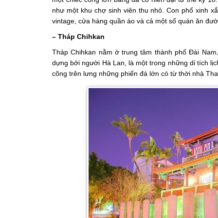
như một khu chợ sinh viên thu nhỏ. Con phố xinh x
vintage, cửa hàng quần áo và cả một số quán ăn đườ
–
Tháp Chihkan
Tháp Chihkan nằm ở trung tâm thành phố Đài Nam,
dựng bởi người Hà Lan, là một trong những di tích lị
cõng trên lưng những phiến đá lớn có từ thời nhà Th