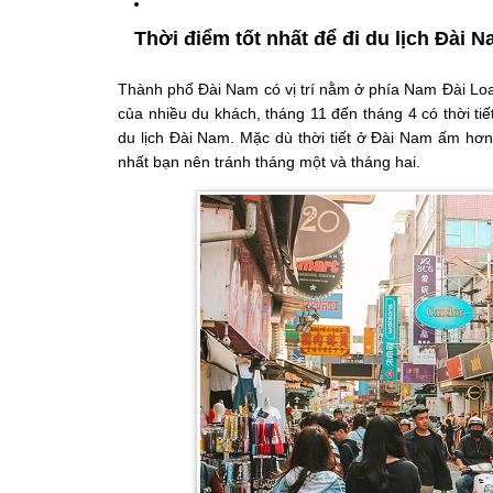
Thời điểm tốt nhất để đi du lịch Đài 
Thành phố Đài Nam có vị trí nằm ở phía Nam Đài Loan 
của nhiều du khách, tháng 11 đến tháng 4 có thời tiết
du lịch Đài Nam. Mặc dù thời tiết ở Đài Nam ấm hơn
nhất bạn nên tránh tháng một và tháng hai.